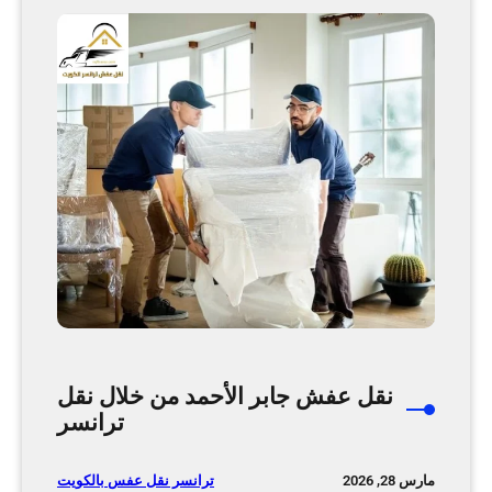
ا
ر
ث
ا
ث
ا
ل
ف
ر
و
ا
ن
ي
ة
م
ع
نقل عفش جابر الأحمد من خلال نقل
ش
ترانسر
ر
ك
ترانسر نقل عفس بالكويت
مارس 28, 2026
ة