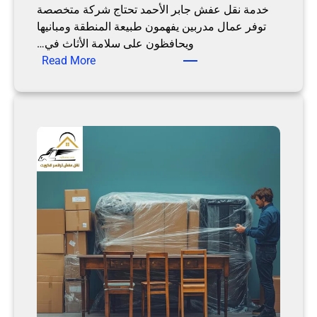
خدمة نقل عفش جابر الأحمد تحتاج شركة متخصصة
ن
توفر عمال مدربين يفهمون طبيعة المنطقة ومبانيها
ق
ويحافظون على سلامة الأثاث في…
ل
:
Read More
ت
ن
ر
ق
ا
ل
ن
ع
س
ف
ر
ش
ج
ا
ب
ر
ا
ل
أ
ح
م