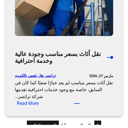
و
ي
ت
ب
و
ا
س
ط
نقل أثاث بسعر مناسب وجودة عالية
ة
وخدمة احترافية
ن
ق
ل
ترانسر نقل عفس بالكويت
مارس 27, 2026
ت
نقل أثاث بسعر مناسب لم يعد خيارًا صعبًا كما كان في
ر
السابق، خاصة مع وجود خدمات احترافية تقدمها
ا
شركة ترانسر…
:
ن
Read More
ن
س
ق
ر
ل
15
…
3
2
1
الصفحة التالية