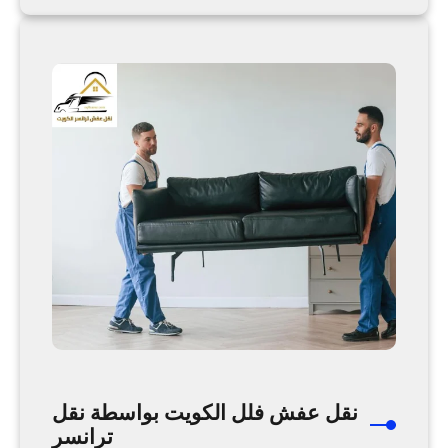
ك
ق
ة
ل
ن
ع
ق
ف
ل
ش
ت
آ
ر
م
ا
ن
ن
ا
س
ل
ر
ك
و
ي
ت
م
ن
خ
نقل عفش فلل الكويت بواسطة نقل
ل
ترانسر