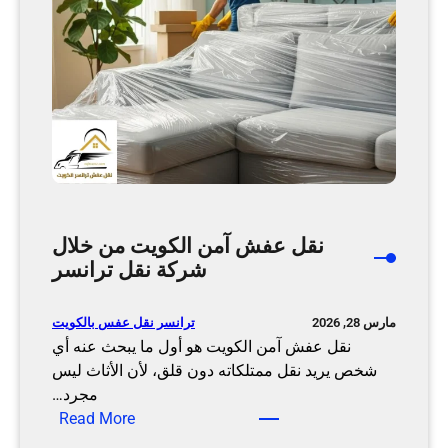
ث
ا
ث
ا
ل
ا
ح
م
د
ي
نقل عفش آمن الكويت من خلال
م
شركة نقل ترانسر
ن
خ
ترانسر نقل عفس بالكويت
مارس 28, 2026
ل
نقل عفش آمن الكويت هو أول ما يبحث عنه أي
ا
شخص يريد نقل ممتلكاته دون قلق، لأن الأثاث ليس
ل
مجرد…
ش
:
Read More
ر
ن