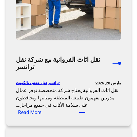
ا
ب
ر
ي
ة
م
ن
خ
نقل اثاث الفروانية مع شركة نقل
ل
ترانسر
ا
ل
ترانسر نقل عفس بالكويت
مارس 28, 2026
ن
نقل اثاث الفروانية يحتاج شركة متخصصة توفر عمال
ق
مدربين يفهمون طبيعة المنطقة ومبانيها ويحافظون
ل
على سلامة الأثاث في جميع مراحل…
ت
:
Read More
ر
ن
ا
ق
ن
ل
س