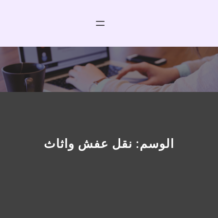
خطى
لى
لمحتوى
الوسم:
نقل عفش واثاث