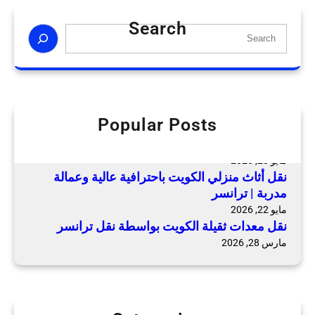
أ
ث
Search
S
ا
e
ث
a
ب
r
س
c
ع
h
Popular Posts
ر
نقل عفش المنازل بالكويت بعمالة متخصصة وخدمة
م
شاملة | ترانسر
ن
مايو 23, 2026
ا
نقل أثاث منزلي الكويت باحترافية عالية وعمالة
س
مدربة | ترانسر
ب
مايو 22, 2026
نقل معدات ثقيلة الكويت بواسطة نقل ترانسر
و
ج
مارس 28, 2026
و
د
ة
ع