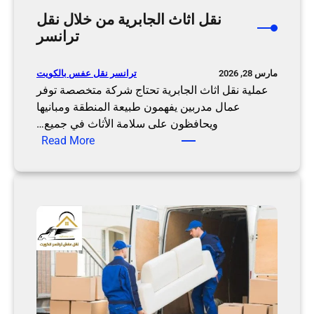
ة
ي
نقل اثاث الجابرية من خلال نقل
|
ت
ترانسر
ت
ب
ر
و
ا
ترانسر نقل عفس بالكويت
مارس 28, 2026
ا
ن
عملية نقل اثاث الجابرية تحتاج شركة متخصصة توفر
س
س
عمال مدربين يفهمون طبيعة المنطقة ومبانيها
ط
ر
ويحافظون على سلامة الأثاث في جميع…
ة
:
Read More
ن
ن
ق
ق
ل
ل
ت
ا
ر
ث
ا
ا
ن
ث
س
ا
ر
ل
ج