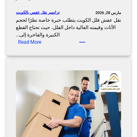
ا
ل
ترانسر نقل عفس بالكويت
مارس 28, 2026
ش
نقل عفش فلل الكويت يتطلب خبرة خاصة نظرًا لحجم
ر
الأثاث وقيمته العالية داخل الفلل، حيث تحتاج القطع
ك
الكبيرة والفاخرة إلى…
ة
:
Read More
ن
ن
ق
ق
ل
ل
ت
ع
ر
ف
ا
ش
ن
ف
س
ل
ر
ل
ا
ل
ك