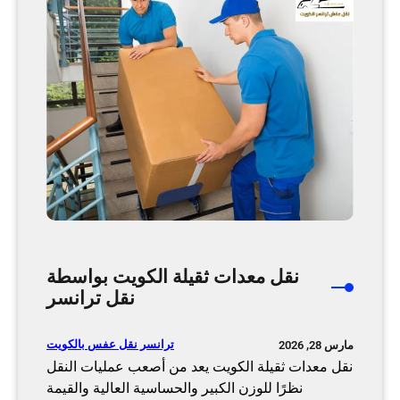
ت
ا
خ
ث
ص
م
ص
ن
ة
ز
و
ل
خ
ي
د
ا
م
ل
ة
ك
ش
و
ا
ي
م
ت
نقل معدات ثقيلة الكويت بواسطة
ل
ب
نقل ترانسر
ة
ا
|
ح
ترانسر نقل عفس بالكويت
مارس 28, 2026
ت
ت
نقل معدات ثقيلة الكويت يعد من أصعب عمليات النقل
ر
ر
نظرًا للوزن الكبير والحساسية العالية والقيمة
ا
ا