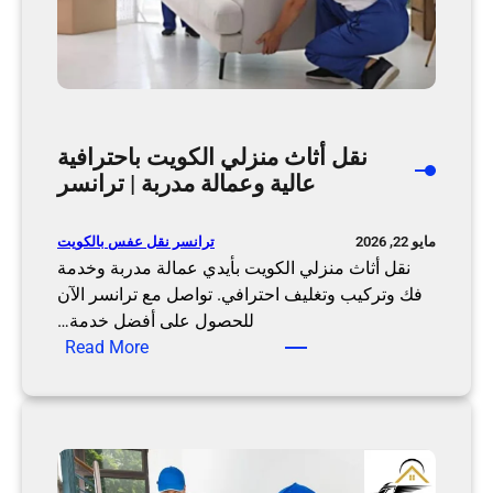
ن
ا
ز
ل
ب
نقل أثاث منزلي الكويت باحترافية
ا
عالية وعمالة مدربة | ترانسر
ل
ك
و
ترانسر نقل عفس بالكويت
مايو 22, 2026
ي
نقل أثاث منزلي الكويت بأيدي عمالة مدربة وخدمة
ت
فك وتركيب وتغليف احترافي. تواصل مع ترانسر الآن
ب
للحصول على أفضل خدمة…
ع
:
Read More
م
ن
ا
ق
ل
ل
ة
أ
م
ث