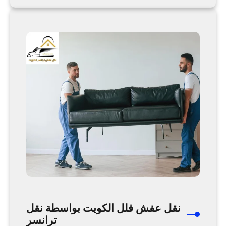
ك
ق
ة
ل
ن
ع
ق
ف
ل
ش
ت
آ
ر
م
ا
ن
ن
ا
س
ل
ر
ك
و
ي
ت
م
ن
خ
نقل عفش فلل الكويت بواسطة نقل
ل
ترانسر