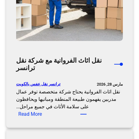
ا
ب
ر
ي
ة
م
ن
خ
نقل اثاث الفروانية مع شركة نقل
ل
ترانسر
ا
ل
ترانسر نقل عفس بالكويت
مارس 28, 2026
ن
نقل اثاث الفروانية يحتاج شركة متخصصة توفر عمال
ق
مدربين يفهمون طبيعة المنطقة ومبانيها ويحافظون
ل
على سلامة الأثاث في جميع مراحل…
ت
:
Read More
ر
ن
ا
ق
ن
ل
س