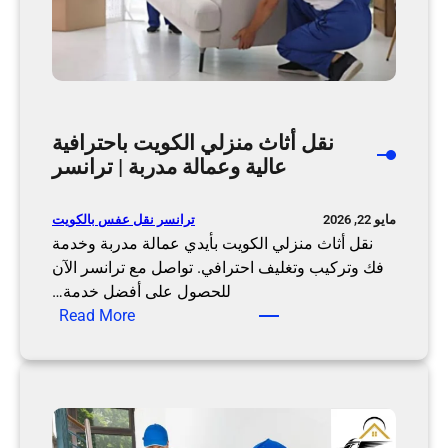
ن
ا
ز
ل
ب
نقل أثاث منزلي الكويت باحترافية
ا
عالية وعمالة مدربة | ترانسر
ل
ك
و
ترانسر نقل عفس بالكويت
مايو 22, 2026
ي
نقل أثاث منزلي الكويت بأيدي عمالة مدربة وخدمة
ت
فك وتركيب وتغليف احترافي. تواصل مع ترانسر الآن
ب
للحصول على أفضل خدمة…
ع
:
Read More
م
ن
ا
ق
ل
ل
ة
أ
م
ث