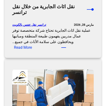
ة
ي
نقل اثاث الجابرية من خلال نقل
|
ت
ترانسر
ت
ب
ر
و
ا
ترانسر نقل عفس بالكويت
مارس 28, 2026
ا
ن
عملية نقل اثاث الجابرية تحتاج شركة متخصصة توفر
س
س
عمال مدربين يفهمون طبيعة المنطقة ومبانيها
ط
ر
ويحافظون على سلامة الأثاث في جميع…
ة
:
Read More
ن
ن
ق
ق
ل
ل
ت
ا
ر
ث
ا
ا
ن
ث
س
ا
ر
ل
ج