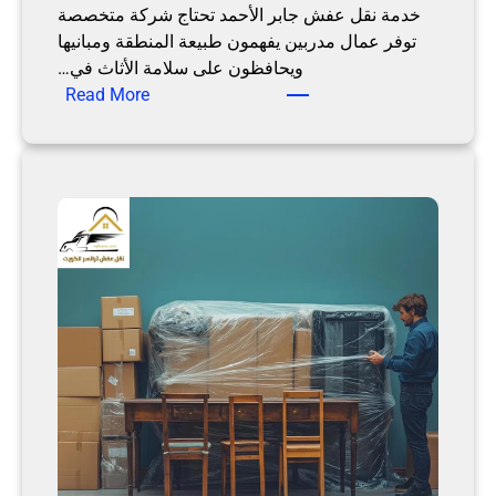
خدمة نقل عفش جابر الأحمد تحتاج شركة متخصصة
ن
توفر عمال مدربين يفهمون طبيعة المنطقة ومبانيها
ق
ويحافظون على سلامة الأثاث في…
ل
:
Read More
ت
ن
ر
ق
ا
ل
ن
ع
س
ف
ر
ش
ج
ا
ب
ر
ا
ل
أ
ح
م