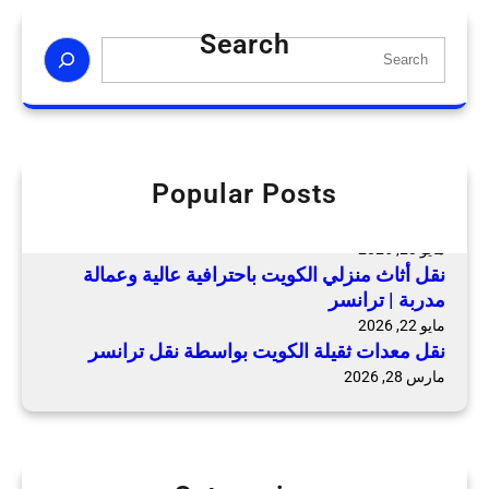
أ
ث
Search
S
ا
e
ث
a
ب
r
س
c
ع
h
Popular Posts
ر
نقل عفش المنازل بالكويت بعمالة متخصصة وخدمة
م
شاملة | ترانسر
ن
مايو 23, 2026
ا
نقل أثاث منزلي الكويت باحترافية عالية وعمالة
س
مدربة | ترانسر
ب
مايو 22, 2026
نقل معدات ثقيلة الكويت بواسطة نقل ترانسر
و
ج
مارس 28, 2026
و
د
ة
ع