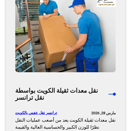
ت
ا
خ
ث
ص
م
ص
ن
ة
ز
و
ل
خ
ي
د
ا
م
ل
ة
ك
ش
و
ا
ي
م
ت
نقل معدات ثقيلة الكويت بواسطة
ل
ب
نقل ترانسر
ة
ا
|
ح
ترانسر نقل عفس بالكويت
مارس 28, 2026
ت
ت
نقل معدات ثقيلة الكويت يعد من أصعب عمليات النقل
ر
ر
نظرًا للوزن الكبير والحساسية العالية والقيمة
ا
ا