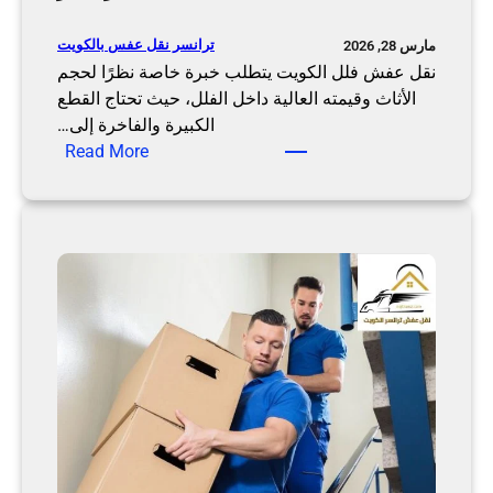
ا
ل
ترانسر نقل عفس بالكويت
مارس 28, 2026
ش
نقل عفش فلل الكويت يتطلب خبرة خاصة نظرًا لحجم
ر
الأثاث وقيمته العالية داخل الفلل، حيث تحتاج القطع
ك
الكبيرة والفاخرة إلى…
ة
:
Read More
ن
ن
ق
ق
ل
ل
ت
ع
ر
ف
ا
ش
ن
ف
س
ل
ر
ل
ا
ل
ك