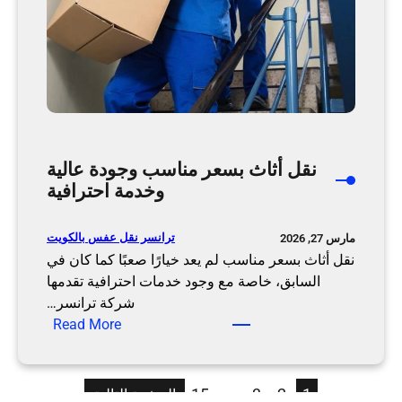
و
ي
ت
ب
و
ا
س
ط
نقل أثاث بسعر مناسب وجودة عالية
ة
وخدمة احترافية
ن
ق
ل
ترانسر نقل عفس بالكويت
مارس 27, 2026
ت
نقل أثاث بسعر مناسب لم يعد خيارًا صعبًا كما كان في
ر
السابق، خاصة مع وجود خدمات احترافية تقدمها
ا
شركة ترانسر…
:
ن
Read More
ن
س
ق
ر
ل
15
…
3
2
1
الصفحة التالية