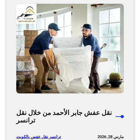
ا
ر
ث
ا
ث
ا
ل
ف
ر
و
ا
ن
ي
ة
م
ع
نقل عفش جابر الأحمد من خلال نقل
ش
ترانسر
ر
ك
ترانسر نقل عفس بالكويت
مارس 28, 2026
ة