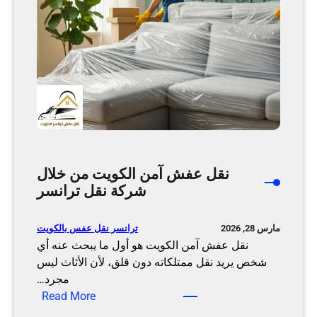
ث
ا
ث
ا
ل
ا
ح
م
د
ي
نقل عفش آمن الكويت من خلال
م
شركة نقل ترانسر
ن
خ
ترانسر نقل عفس بالكويت
مارس 28, 2026
ل
نقل عفش آمن الكويت هو أول ما يبحث عنه أي
ا
شخص يريد نقل ممتلكاته دون قلق، لأن الأثاث ليس
ل
مجرد…
ش
:
Read More
ر
ن