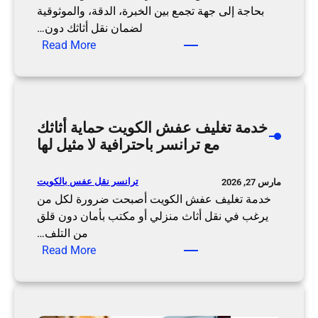
ا
بحاجة إلى جهة تجمع بين الخبرة، الدقة، والموثوقية
ح
لضمان نقل أثاثك دون…
:
ت
Read More
ا
ر
ف
ا
ض
ف
ل
ي
خدمة تغليف عفش الكويت حماية أثاثك
ش
ة
مع ترانسر باحترافية لا مثيل لها
ر
ل
ك
ن
ا
ق
ترانسر نقل عفس بالكويت
مارس 27, 2026
ت
ل
خدمة تغليف عفش الكويت أصبحت ضرورة لكل من
ن
ا
يرغب في نقل أثاث منزلي أو مكتب بأمان دون قلق
ق
ل
من التلف…
ل
أ
:
Read More
ب
ث
خ
ا
ا
د
ل
ث
م
ك
ة