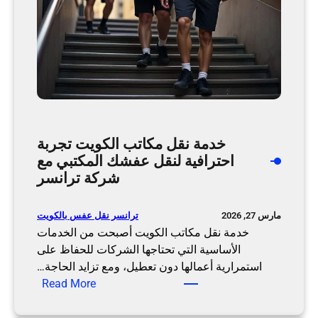
و
ا
ي
ف
ت
ي
ح
ة
م
ل
ا
ا
ي
م
ة
ث
خدمة نقل مكاتب الكويت تجربة
أ
ي
احترافية لنقل عفشك المكتبي مع
ث
ل
شركة ترانسر
ا
ل
ث
ه
ك
ا
ترانسر نقل عفس بالكويت
مارس 27, 2026
ب
خدمة نقل مكاتب الكويت أصبحت من الخدمات
ا
الأساسية التي تحتاجها الشركات للحفاظ على
ح
استمرارية أعمالها دون تعطيل، ومع تزايد الحاجة…
:
ت
Read More
خ
ر
د
ا