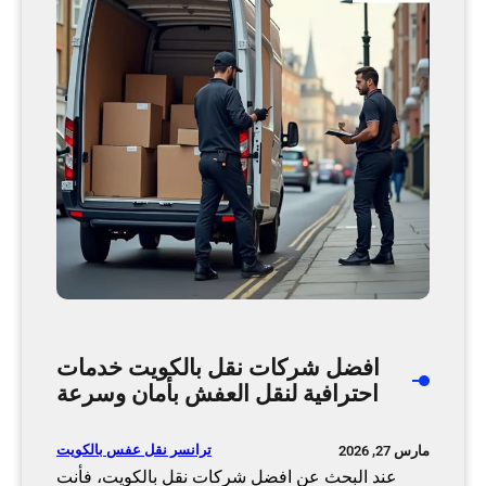
ب
ض
م
ا
ن
ا
ل
ك
و
ي
ت
أ
ف
ض
افضل شركات نقل بالكويت خدمات
ل
احترافية لنقل العفش بأمان وسرعة
خ
د
م
ترانسر نقل عفس بالكويت
مارس 27, 2026
ة
عند البحث عن افضل شركات نقل بالكويت، فأنت