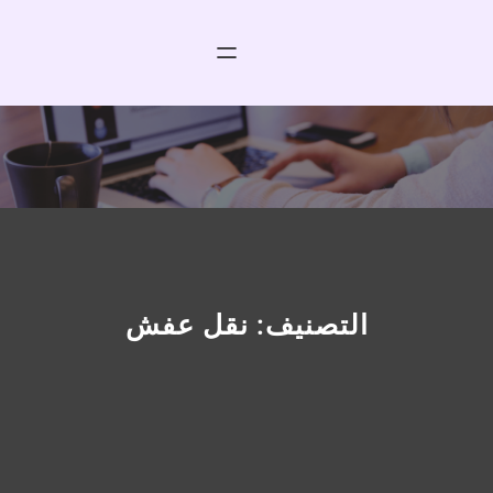
خطى
لى
لمحتوى
التصنيف:
نقل عفش