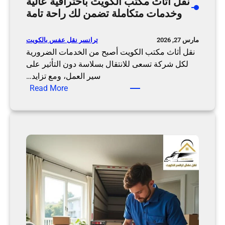
نقل أثاث مكتب الكويت باحترافية عالية
ر
ل
وخدمات متكاملة تضمن لك راحة تامة
ب
ا
ة
ل
ا
ع
ترانسر نقل عفس بالكويت
مارس 27, 2026
ح
ف
نقل أثاث مكتب الكويت أصبح من الخدمات الضرورية
ت
ش
لكل شركة تسعى للانتقال بسلاسة دون التأثير على
ر
سير العمل، ومع تزايد…
:
ا
Read More
ن
ف
ق
ي
ل
ة
أ
ل
ث
ن
ا
ق
ث
ل
م
ع
ك
ف
ت
ش
ب
ك