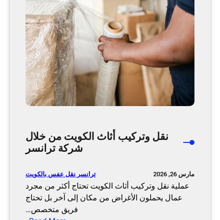
ك
ر
ي
ا
ب
ن
ع
س
ف
ر
ش
ا
ل
ك
و
ي
ت
نقل وتركيب أثاث الكويت من خلال
ب
شركة ترانسر
و
ا
ترانسر نقل عفس بالكويت
مارس 26, 2026
س
عملية نقل وتركيب أثاث الكويت تحتاج أكثر من مجرد
ط
عمال يحملون الأغراض من مكان إلى آخر بل تحتاج
ة
فريق متخصص…
ش