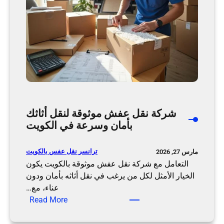
ا
ا
ل
ل
ك
م
و
ك
ي
ت
ت
ب
ب
ي
ا
م
ح
ع
شركة نقل عفش موثوقة لنقل أثاثك
ت
ش
بأمان وسرعة في الكويت
ر
ر
ا
ك
ف
ة
ترانسر نقل عفس بالكويت
مارس 27, 2026
ي
ت
التعامل مع شركة نقل عفش موثوقة بالكويت يكون
ة
ر
الخيار الأمثل لكل من يرغب في نقل أثاثه بأمان ودون
ع
ا
عناء، مع…
:
ا
ن
Read More
ش
ل
س
ر
ي
ر