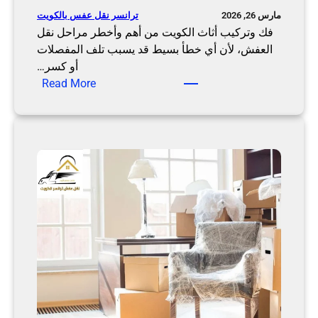
أ
ل
ترانسر نقل عفس بالكويت
مارس 26, 2026
ث
ك
فك وتركيب أثاث الكويت من أهم وأخطر مراحل نقل
ا
ر
العفش، لأن أي خطأ بسيط قد يسبب تلف المفصلات
ث
ا
أو كسر…
ك
ح
:
Read More
ب
ة
ف
أ
ت
ك
م
ا
و
ا
م
ت
ن
ة
ر
و
ك
س
ي
ر
ب
ع
أ
ة
ث
ف
ا
ي
ث
ا
ا
ل