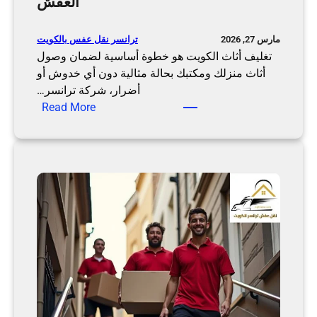
العفش
ق
ة
ل
أ
ا
ث
ترانسر نقل عفس بالكويت
مارس 27, 2026
ل
ا
تغليف أثاث الكويت هو خطوة أساسية لضمان وصول
ع
ث
أثاث منزلك ومكتبك بحالة مثالية دون أي خدوش أو
ف
ك
أضرار، شركة ترانسر…
ش
:
م
Read More
ب
ت
ع
أ
غ
ت
م
ل
ر
ا
ي
ا
ن
ف
ن
و
أ
س
س
ث
ر
ر
ا
ب
ع
ث
ا
ة
ا
ح
ل
ت
ك
ر