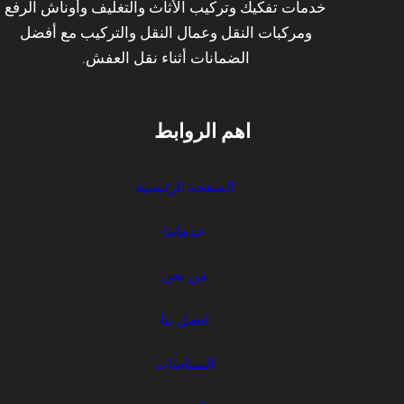
خدمات تفكيك وتركيب الأثاث والتغليف وأوناش الرفع
م
ة
ومركبات النقل وعمال النقل والتركيب مع أفضل
ا
ا
الضمانات أثناء نقل العفش.
ل
ل
ة
ك
م
و
اهم الروابط
د
ي
ر
ت
ب
ب
الصفحة الرئيسية
ة
و
|
ا
خدماتنا
ت
س
ر
ط
من نحن
ا
ة
ن
ن
اتصل بنا
س
ق
ر
ل
السياسات
ت
ر