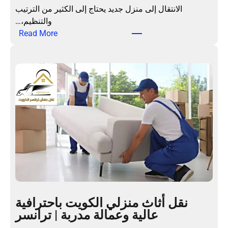
الانتقال إلى منزل جديد يحتاج إلى الكثير من الترتيب
والتنظيم،…
:
Read More
ن
ق
ل
ع
ف
ش
ا
ل
م
ن
ا
ز
ل
نقل أثاث منزلي الكويت باحترافية
ب
عالية وعمالة مدربة | ترانسر
ا