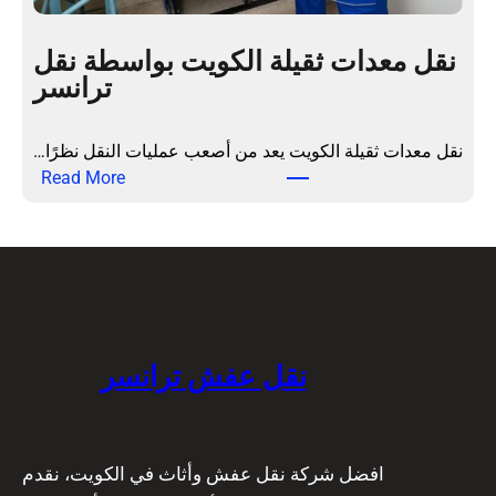
د
و
م
ي
نقل معدات ثقيلة الكويت بواسطة نقل
ة
ت
ترانسر
ش
ب
ا
ا
م
ح
نقل معدات ثقيلة الكويت يعد من أصعب عمليات النقل نظرًا…
ل
ت
:
Read More
ة
ر
ن
|
ا
ق
ت
ف
ل
ر
ي
م
ا
ة
ع
ن
ع
د
س
ا
ا
نقل عفش ترانسر
ر
ل
ت
ي
ث
ة
ق
و
ي
افضل شركة نقل عفش وأثاث في الكويت، نقدم
ع
ل