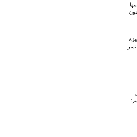
تها
دون
هزة
نسر
ر: