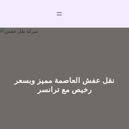
خطى
لى
لمحتوى
نقل عفش العاصمة مميز وبسعر
رخيص مع ترانسر