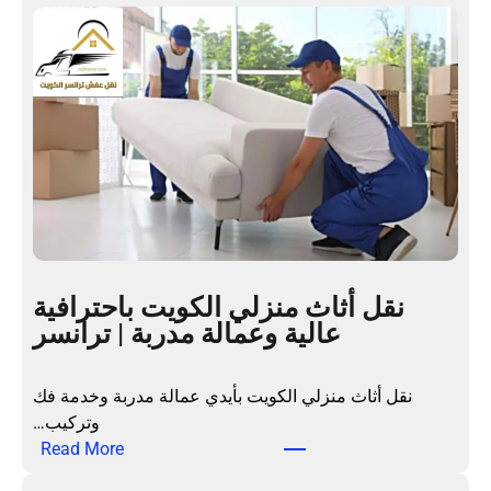
ل
ع
ف
ش
ا
ل
م
ن
ا
ز
ل
نقل أثاث منزلي الكويت باحترافية
ب
عالية وعمالة مدربة | ترانسر
ا
ل
ك
نقل أثاث منزلي الكويت بأيدي عمالة مدربة وخدمة فك
و
وتركيب…
ي
:
Read More
ت
ن