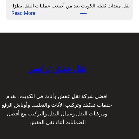
م
ح
نقل معدات ثقيلة الكويت يعد من أصعب عمليات النقل نظرًا…
ل
ت
:
Read More
ة
ر
ن
|
ا
ق
ت
ف
ل
ر
ي
م
ا
ة
ع
ن
ع
د
س
ا
ا
نقل عفش ترانسر
ر
ل
ت
ي
ث
ة
ق
و
ي
افضل شركة نقل عفش وأثاث في الكويت، نقدم
ع
ل
خدمات تفكيك وتركيب الأثاث والتغليف وأوناش الرفع
م
ة
ومركبات النقل وعمال النقل والتركيب مع أفضل
ا
ا
الضمانات أثناء نقل العفش.
ل
ل
ة
ك