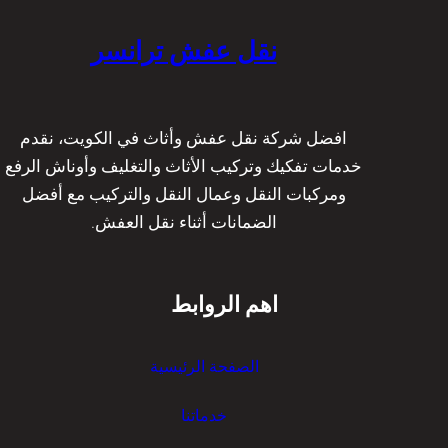
ن
ع
د
س
ا
ا
نقل عفش ترانسر
ر
ل
ت
ي
ث
ة
ق
و
ي
افضل شركة نقل عفش وأثاث في الكويت، نقدم
ع
ل
خدمات تفكيك وتركيب الأثاث والتغليف وأوناش الرفع
م
ة
ومركبات النقل وعمال النقل والتركيب مع أفضل
ا
ا
الضمانات أثناء نقل العفش.
ل
ل
ة
ك
م
و
اهم الروابط
د
ي
ر
ت
ب
ب
الصفحة الرئيسية
ة
و
|
ا
خدماتنا
ت
س
ر
ط