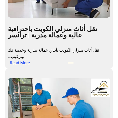
ن
ا
ز
ل
نقل أثاث منزلي الكويت باحترافية
ب
عالية وعمالة مدربة | ترانسر
ا
ل
ك
نقل أثاث منزلي الكويت بأيدي عمالة مدربة وخدمة فك
و
وتركيب…
ي
:
Read More
ت
ن
ب
ق
ع
ل
م
أ
ا
ث
ل
ا
ة
ث
م
م
ت