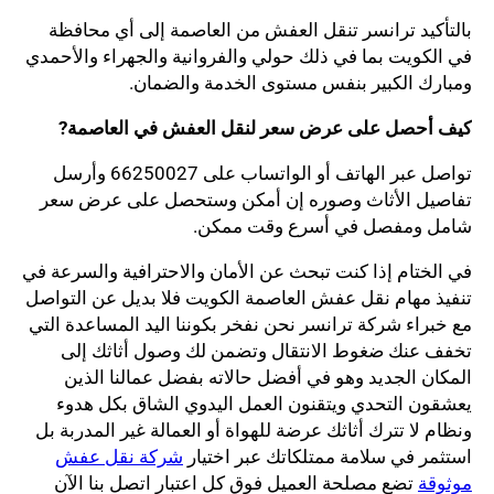
بالتأكيد ترانسر تنقل العفش من العاصمة إلى أي محافظة
في الكويت بما في ذلك حولي والفروانية والجهراء والأحمدي
ومبارك الكبير بنفس مستوى الخدمة والضمان.
كيف أحصل على عرض سعر لنقل العفش في العاصمة?
تواصل عبر الهاتف أو الواتساب على 66250027 وأرسل
تفاصيل الأثاث وصوره إن أمكن وستحصل على عرض سعر
شامل ومفصل في أسرع وقت ممكن.
في الختام إذا كنت تبحث عن الأمان والاحترافية والسرعة في
تنفيذ مهام نقل عفش العاصمة الكويت فلا بديل عن التواصل
مع خبراء شركة ترانسر نحن نفخر بكوننا اليد المساعدة التي
تخفف عنك ضغوط الانتقال وتضمن لك وصول أثاثك إلى
المكان الجديد وهو في أفضل حالاته بفضل عمالنا الذين
يعشقون التحدي ويتقنون العمل اليدوي الشاق بكل هدوء
ونظام لا تترك أثاثك عرضة للهواة أو العمالة غير المدربة بل
استثمر في سلامة ممتلكاتك عبر اختيار
شركة نقل عفش
موثوقة
تضع مصلحة العميل فوق كل اعتبار اتصل بنا الآن