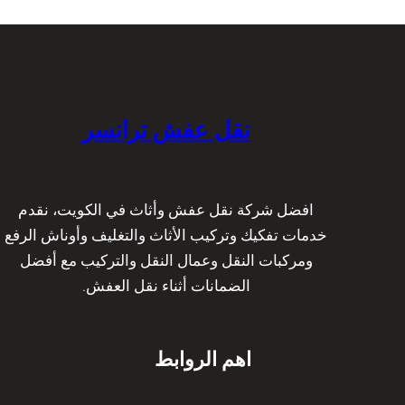
|
ا
ق
ت
ف
ل
ر
ي
م
ا
ة
ع
ن
ع
د
س
ا
ا
نقل عفش ترانسر
ر
ل
ت
ي
ث
ة
ق
و
ي
افضل شركة نقل عفش وأثاث في الكويت، نقدم
ع
ل
خدمات تفكيك وتركيب الأثاث والتغليف وأوناش الرفع
م
ة
ومركبات النقل وعمال النقل والتركيب مع أفضل
ا
ا
الضمانات أثناء نقل العفش.
ل
ل
ة
ك
م
و
اهم الروابط
د
ي
ر
ت
ب
ب