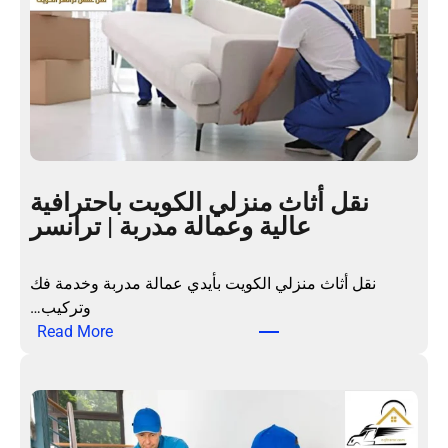
ش
ا
ل
م
ن
ا
ز
ل
نقل أثاث منزلي الكويت باحترافية
ب
عالية وعمالة مدربة | ترانسر
ا
ل
ك
نقل أثاث منزلي الكويت بأيدي عمالة مدربة وخدمة فك
و
وتركيب…
ي
:
Read More
ت
ن
ب
ق
ع
ل
م
أ
ا