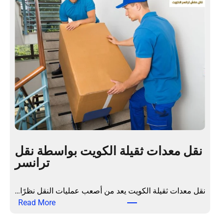
ث
ل
ا
ة
ث
م
م
ت
ن
خ
ز
ص
ل
ص
ي
ة
ا
و
ل
خ
ك
د
و
م
ي
نقل معدات ثقيلة الكويت بواسطة نقل
ة
ت
ترانسر
ش
ب
ا
ا
م
ح
نقل معدات ثقيلة الكويت يعد من أصعب عمليات النقل نظرًا…
ل
ت
:
Read More
ة
ر
ن