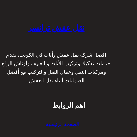
ي
م
ا
ة
ع
ن
ع
د
س
ا
ا
نقل عفش ترانسر
ر
ل
ت
ي
ث
ة
ق
و
ي
افضل شركة نقل عفش وأثاث في الكويت، نقدم
ع
ل
خدمات تفكيك وتركيب الأثاث والتغليف وأوناش الرفع
م
ة
ومركبات النقل وعمال النقل والتركيب مع أفضل
ا
ا
الضمانات أثناء نقل العفش.
ل
ل
ة
ك
م
و
اهم الروابط
د
ي
ر
ت
ب
ب
الصفحة الرئيسية
ة
و
|
ا