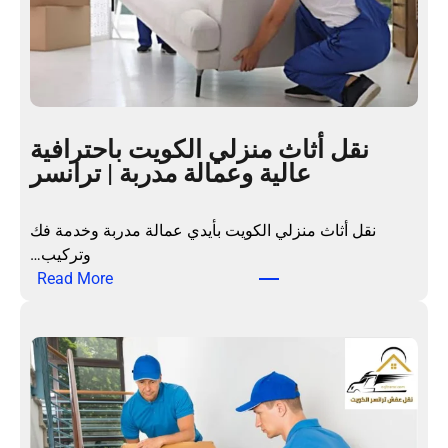
ل
م
ن
ا
ز
ل
نقل أثاث منزلي الكويت باحترافية
ب
عالية وعمالة مدربة | ترانسر
ا
ل
ك
نقل أثاث منزلي الكويت بأيدي عمالة مدربة وخدمة فك
و
وتركيب…
ي
:
Read More
ت
ن
ب
ق
ع
ل
م
أ
ا
ث
ل
ا
ة
ث