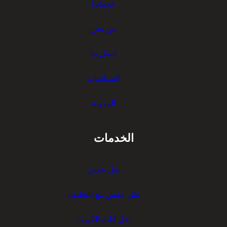
خدماتنا
ت
س
ر
ط
من نحن
ا
ة
ن
ن
اتصل بنا
س
ق
ر
ل
السياسات
ت
ر
المدونة
ا
ن
س
الخدمات
ر
نقل عفش
نقل عفش مع التغليف
نقل اثاث الكويت