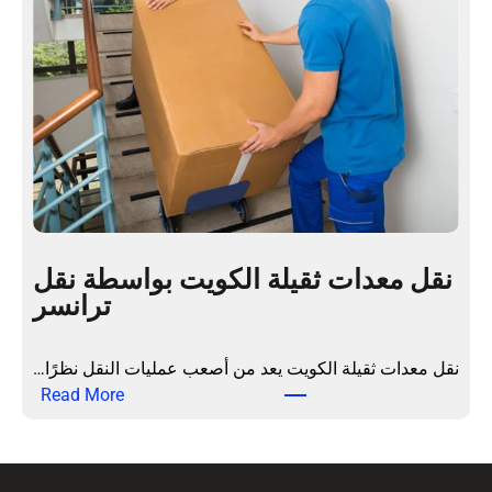
م
م
ت
ن
خ
ز
ص
ل
ص
ي
ة
ا
و
ل
خ
ك
د
و
م
ي
نقل معدات ثقيلة الكويت بواسطة نقل
ة
ت
ترانسر
ش
ب
ا
ا
م
ح
نقل معدات ثقيلة الكويت يعد من أصعب عمليات النقل نظرًا…
ل
ت
:
Read More
ة
ر
ن
|
ا
ق
ت
ف
ل
ر