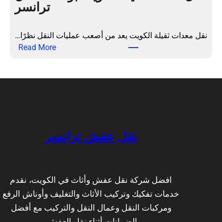
ترانسر
ش
ب
ا
ا
م
ح
نقل معدات ثقيلة الكويت يعد من أصعب عمليات النقل نظرًا…
ل
ت
:
Read More
ة
ر
ن
|
ا
ق
ت
ف
ل
ر
ي
م
ا
ة
ع
ن
ع
د
س
ا
ا
نقل عفش ترانسر
ر
ل
ت
ي
ث
ة
ق
و
ي
افضل شركة نقل عفش وأثاث في الكويت، نقدم
ع
ل
خدمات تفكيك وتركيب الأثاث والتغليف وأوناش الرفع
م
ة
ومركبات النقل وعمال النقل والتركيب مع أفضل
ا
ا
الضمانات أثناء نقل العفش.