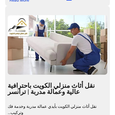
Read More
ن
ق
ل
ع
ف
ش
ا
ل
م
ن
ا
ز
ل
نقل أثاث منزلي الكويت باحترافية
ب
عالية وعمالة مدربة | ترانسر
ا
ل
ك
نقل أثاث منزلي الكويت بأيدي عمالة مدربة وخدمة فك
و
وتركيب…