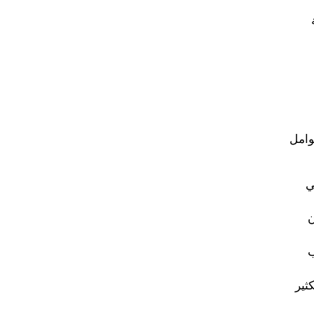
وامل
ي
ن
ب
ثير